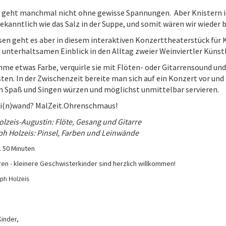
 geht manchmal nicht ohne gewisse Spannungen. Aber Knistern ist
ekanntlich wie das Salz in der Suppe, und somit wären wir wieder 
en geht es aber in diesem interaktiven Konzerttheaterstück für 
 unterhaltsamen Einblick in den Alltag zweier Weinviertler Künst
me etwas Farbe, verquirle sie mit Flöten- oder Gitarrensound und
ten. In der Zwischenzeit bereite man sich auf ein Konzert vor und m
ch Spaß und Singen würzen und möglichst unmittelbar servieren.
ei(n)wand? MalZeit.Ohrenschmaus!
olzeis-Augustin: Flöte, Gesang und Gitarre
ph Holzeis: Pinsel, Farben und Leinwände
. 50 Minuten
ren - kleinere Geschwisterkinder sind herzlich willkommen!
oph Holzeis
:
Kinder,