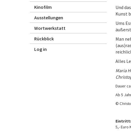
Kinofilm
Und das
Kunst b
Ausstellungen
Ums Ess
Wortwerkstatt
äußerst
Rückblick
Man neh
(aus)ras
Log in
reichli
Alles L
Maria H
Christo
Dauer ca
Ab 5 Jah
©
Christ
Eintritt
5,- Euro 