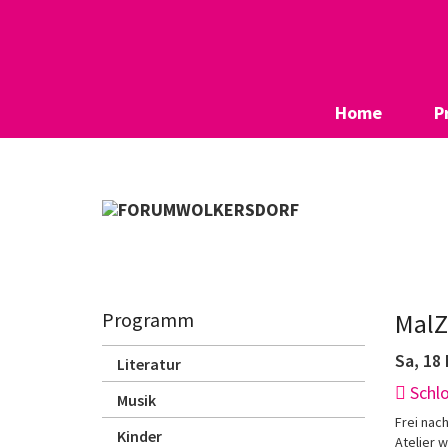
Home
P
Programm
MalZ
Sa, 18
Literatur
Schl
Musik
Frei nac
Kinder
Atelier 