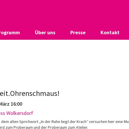
rogramm
Über uns
Presse
Kontakt
eit.Ohrenschmaus!
 März 16:00
oss Wolkersdorf
h dem alten Sprichwort „In der Ruhe liegt der Krach“ versuchen hier eine Mu
wird zum Proberaum und der Proberaum zum Atelier.