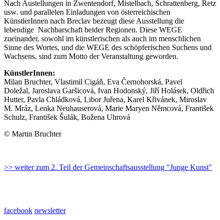
Nach Austellungen in Zwentendorf, Mistelbach, Schrattenberg, Retz
usw. und parallelen Einladungen von österreichischen
KünstlerInnen nach Breclav bezeugt diese Ausstellung die
lebendige Nachbarschaft beider Regionen. Diese WEGE
zueinander, sowohl im künstlerischen als auch im menschlichen
Sinne des Wortes, und die WEGE des schöpferischen Suchens und
Wachsens, sind zum Motto der Veranstaltung geworden.
KünstlerInnen:
Milan Bruchter, Vlastimil Cigáň, Eva Černohorská, Pavel
Doležal, Jaroslava Garšicová, Ivan Hodonský, Jiří Holásek, Oldřich
Hutter, Pavla Chládková, Libor Juřena, Karel Křivánek, Miroslav
M. Mráz, Lenka Neuhauserová, Marie Maryen Němcová, František
Schulz, František Šulák, Božena Uhrová
© Martin Bruchter
>> weiter zum 2. Teil der Gemeinschaftsausstellung "Junge Kunst"
facebook
newsletter